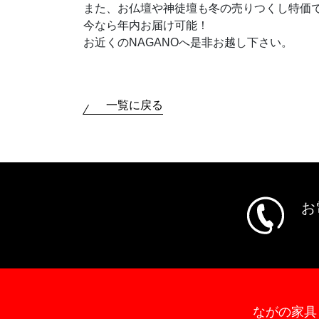
また、お仏壇や神徒壇も冬の売りつくし特価
今なら年内お届け可能！
お近くのNAGANOへ是非お越し下さい。
一覧に戻る
お
ながの家具