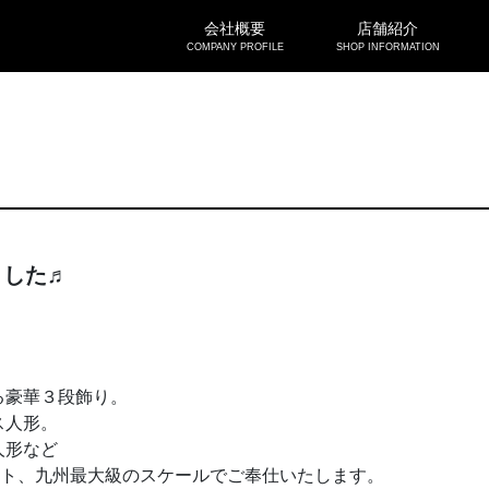
会社概要
店舗紹介
COMPANY PROFILE
SHOP INFORMATION
ました♬
る豪華３段飾り。
ス人形。
人形など
ット、九州最大級のスケールでご奉仕いたします。