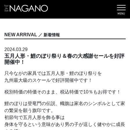
MENU
NEW ARRIVAL
／ 新着情報
2024.03.29
五月人形・鯉のぼり祭り＆春の大感謝セールを好評
開催中！
只今ながの家具では五月人形・鯉のぼり祭りを
九州最大級のスケールで好評開催中です！
税別特価の特価そのまま、税込特価で10％もお得です！
鯉のぼりは登竜門の伝説、幟旗は家名のシンボルとして家
の繁栄を願う旗印です。
初節句で五月人形を飾る事は
身体を守るという意味があり男の子が逞しく健やかに成長