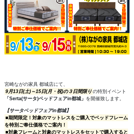
宮崎ながの家具 都城店にて、
9月13日(土)～15日(月・祝)の３日間限り
の特別イベント
「Serta(サータ)ベッドフェアin都城」
を開催致します。
【
サータベッドフェアin都城
】
■期間限定！対象のマットレスをご購入でベッドフレーム
を特別ご奉仕価格でご案内！
■対象フレームと対象のマットレスをセットで購入すると