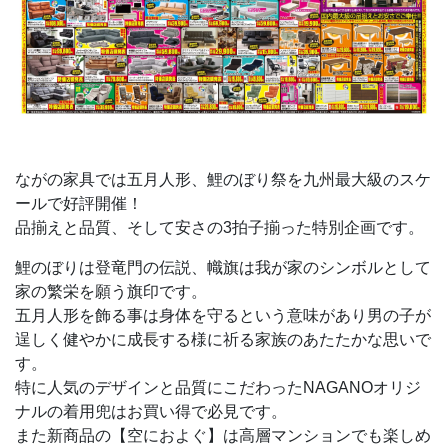
ながの家具では五月人形、鯉のぼり祭を九州最大級のスケ
ールで好評開催！
品揃えと品質、そして安さの3拍子揃った特別企画です。
鯉のぼりは登竜門の伝説、幟旗は我が家のシンボルとして
家の繁栄を願う旗印です。
五月人形を飾る事は身体を守るという意味があり男の子が
逞しく健やかに成長する様に祈る家族のあたたかな思いで
す。
特に人気のデザインと品質にこだわったNAGANOオリジ
ナルの着用兜はお買い得で必見です。
また新商品の【空におよぐ】は高層マンションでも楽しめ