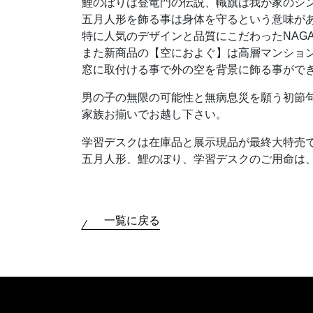
鯉のぼりは登竜門の伝説、幟旗は我が家のシ
五月人形を飾る事は身体を守るという意味が
特に人気のデザインと品質にこだわったNAG
また新商品の【空におよぐ】は高層マンショ
窓に取付ける事で外の空を背景に飾る事がで
男の子の無限の可能性と無病息災を願う初節
家族お揃いでお越し下さい。
学習デスクは在庫品と展示現品が最終大特売
五月人形、鯉のぼり、学習デスクのご用命は
一覧に戻る