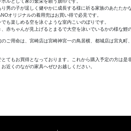
ンボルとして家の繁栄を願う旗印です。
あり男の子が逞しく健やかに成長する様に祈る家族のあたたか
ANOオリジナルの着用兜はお買い得で必見です。
ンでも楽しめる空を泳ぐような室内こいのぼりです。
き、赤ちゃんが見上げるとまるで大空を泳いでいるかの様な鯉
句のご用命は、宮崎店は宮崎神宮一の鳥居横、都城店は宮丸町、
でとてもお買得となっております。これから購入予定の方は是
、お近くのながの家具へぜひお越しください。