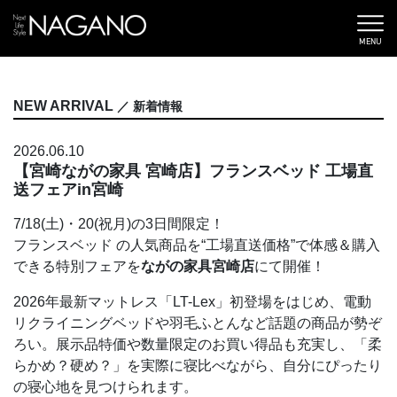
MENU
NEW ARRIVAL
／ 新着情報
2026.06.10
【宮崎ながの家具 宮崎店】フランスベッド 工場直
送フェアin宮崎
7/18(土)・20(祝月)の3日間限定！
フランスベッド の人気商品を“工場直送価格”で体感＆購入
できる特別フェアを
ながの家具宮崎店
にて開催！
2026年最新マットレス「LT-Lex」初登場をはじめ、電動
リクライニングベッドや羽毛ふとんなど話題の商品が勢ぞ
ろい。展示品特価や数量限定のお買い得品も充実し、「柔
らかめ？硬め？」を実際に寝比べながら、自分にぴったり
の寝心地を見つけられます。